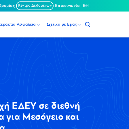
δρομίας
Κέντρο Δεδομένων
Επικοινωνία
EN
περάκτια Ασφάλεια
Σχετικά με Εμάς
χή ΕΔΕΥ σε διεθνή
α για Μεσόγειο και
α