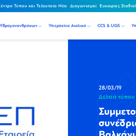
Κέντρο Τύπου και Τελευταία Νέα
Διαγωνισμοί
Ευκαιρίες Σταδιο
 Υδρογονανθράκων
Υπεράκτια Αιολικά
CCS & UGS
Υ
28/03/19
Δελτία τύπου
Συμμετο
συνέδρι
Βαλκάνι