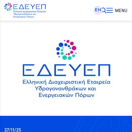
EN
MENU
27/11/25