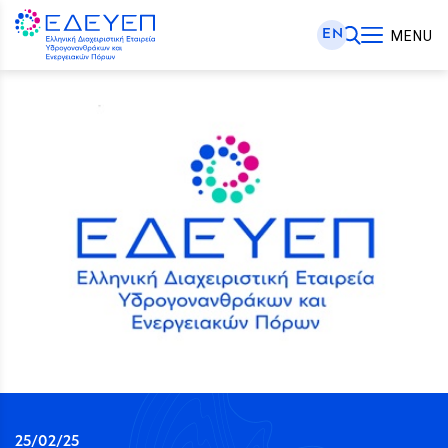
EN
MENU
25/02/25