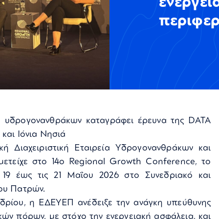
ενεργει
περιφερ
να υδρογονανθράκων καταγράφει έρευνα της DATA
 και Ιόνια Νησιά
κή Διαχειριστική Εταιρεία Υδρογονανθράκων και
ετείχε στο 14ο Regional Growth Conference, το
19 έως τις 21 Μαΐου 2026 στο Συνεδριακό και
ίου Πατρών.
εδρίου, η ΕΔΕΥΕΠ ανέδειξε την ανάγκη υπεύθυνης
ών πόρων, με στόχο την ενεργειακή ασφάλεια, και