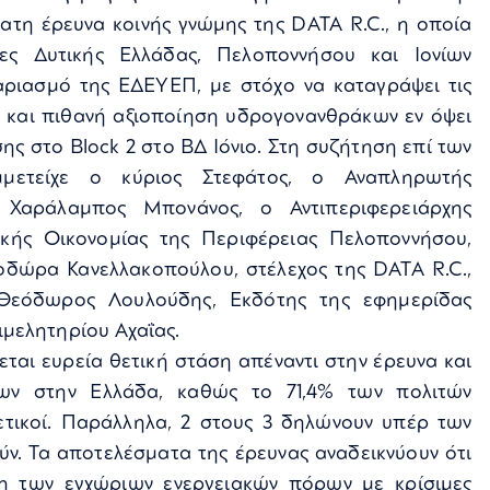
τη έρευνα κοινής γνώμης της DATA R.C., η οποία
ες Δυτικής Ελλάδας, Πελοποννήσου και Ιονίων
αριασμό της ΕΔΕΥΕΠ, με στόχο να καταγράψει τις
α και πιθανή αξιοποίηση υδρογονανθράκων εν όψει
ης στο Block 2 στο ΒΔ Ιόνιο. Στη συζήτηση επί των
μετείχε ο κύριος Στεφάτος, ο Αναπληρωτής
, Χαράλαμπος Μπονάνος, ο Αντιπεριφερειάρχης
λικής Οικονομίας της Περιφέρειας Πελοποννήσου,
οδώρα Κανελλακοπούλου, στέλεχος της DATA R.C.,
Θεόδωρος Λουλούδης, Εκδότης της εφημερίδας
μελητηρίου Αχαΐας.
αι ευρεία θετική στάση απέναντι στην έρευνα και
ων στην Ελλάδα, καθώς το 71,4% των πολιτών
ετικοί. Παράλληλα, 2 στους 3 δηλώνουν υπέρ των
ν. Τα αποτελέσματα της έρευνας αναδεικνύουν ότι
ση των εγχώριων ενεργειακών πόρων με κρίσιμες