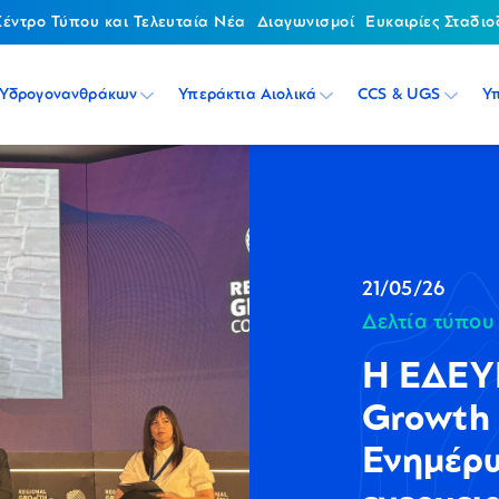
Κέντρο Τύπου και Τελευταία Νέα
Διαγωνισμοί
Ευκαιρίες Σταδιο
 Υδρογονανθράκων
Υπεράκτια Αιολικά
CCS & UGS
Υ
21/05/26
Δελτία τύπου
Η ΕΔΕΥΕ
Growth 
Ενημέρω