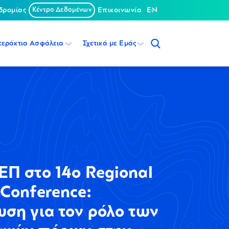
δρομίας
Κέντρο Δεδομένων
Επικοινωνία
EN
περάκτια Ασφάλεια
Σχετικά με Εμάς
Π στο 14ο Regional
Conference:
ση για τον ρόλο των